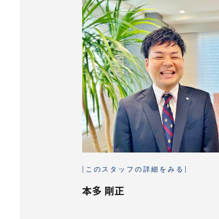
[
こ
の
ス
タ
ッ
フ
の
詳
細
を
み
る
]
本
多
剛
正