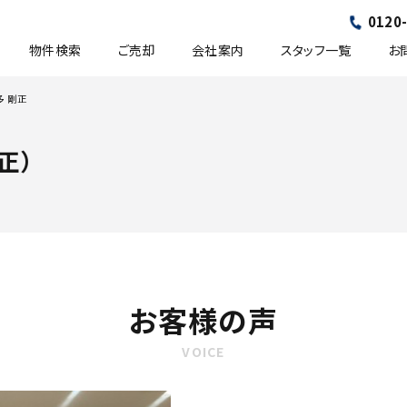
0120
物件検索
ご売却
会社案内
スタッフ一覧
お
多 剛正
正）
お
客
様
の
声