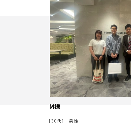
M
様
[
3
0
代
]
男
性