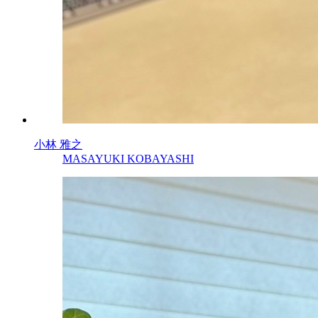
小林 雅之
MASAYUKI KOBAYASHI