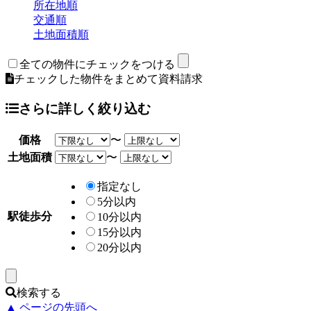
所在地順
交通順
土地面積順
全ての物件にチェックをつける
チェックした物件をまとめて資料請求
さらに詳しく絞り込む
価格
〜
土地面積
〜
指定なし
5分以内
駅徒歩分
10分以内
15分以内
20分以内
検索する
▲ ページの先頭へ