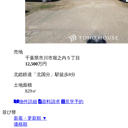
売地
千葉県市川市堀之内５丁目
12,500
万円
北総鉄道「北国分」駅徒歩8分
土地面積
829㎡
物件詳細
資料請求
見学予約
並び替
新着・更新順 ▼
価格順