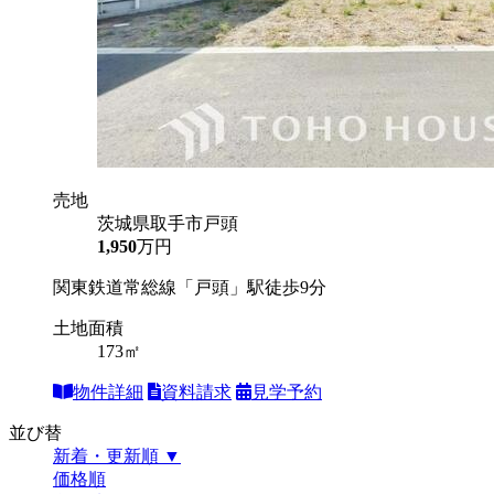
売地
茨城県取手市戸頭
1,950
万円
関東鉄道常総線「戸頭」駅徒歩9分
土地面積
173㎡
物件詳細
資料請求
見学予約
並び替
新着・更新順 ▼
価格順