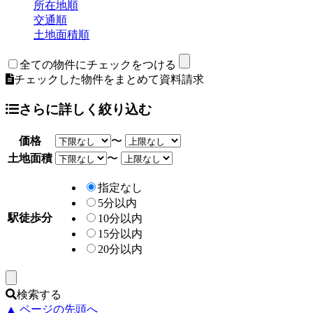
所在地順
交通順
土地面積順
全ての物件にチェックをつける
チェックした物件をまとめて資料請求
さらに詳しく絞り込む
価格
〜
土地面積
〜
指定なし
5分以内
駅徒歩分
10分以内
15分以内
20分以内
検索する
▲ ページの先頭へ