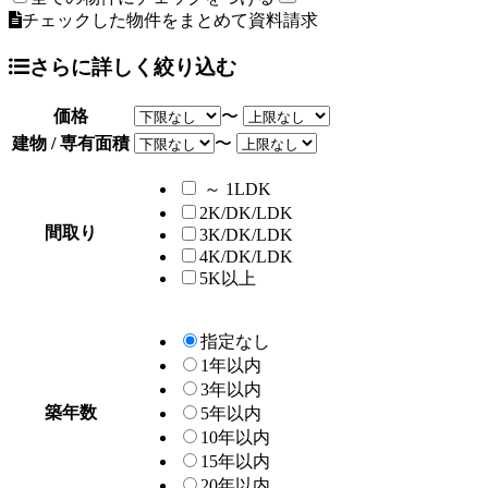
チェックした物件をまとめて資料請求
さらに詳しく絞り込む
価格
〜
建物 / 専有面積
〜
～ 1LDK
2K/DK/LDK
間取り
3K/DK/LDK
4K/DK/LDK
5K以上
指定なし
1年以内
3年以内
築年数
5年以内
10年以内
15年以内
20年以内